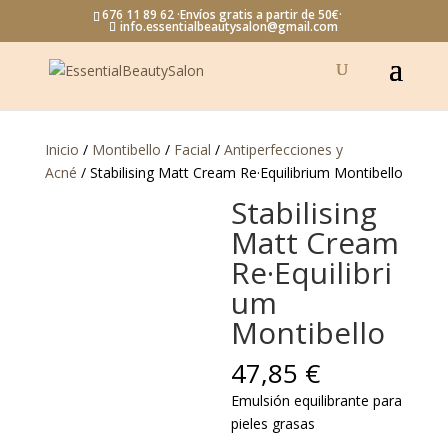
676 11 89 62 ·Envíos gratis a partir de 50€·
info.essentialbeautysalon@gmail.com
Inicio
/
Montibello
/
Facial
/
Antiperfecciones y
Acné
/ Stabilising Matt Cream Re·Equilibrium Montibello
Stabilising
Matt Cream
Re·Equilibri
um
Montibello
47,85
€
Emulsión equilibrante para
pieles grasas