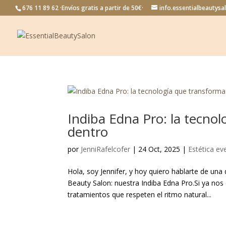
676 11 89 62 ·Envíos gratis a partir de 50€·
info.essentialbeautys
Indiba Edna Pro: la tecnol
dentro
por
JenniRafelcofer
|
24 Oct, 2025
|
Estética ev
Hola, soy Jennifer, y hoy quiero hablarte de un
Beauty Salon: nuestra Indiba Edna Pro.Si ya no
tratamientos que respeten el ritmo natural...