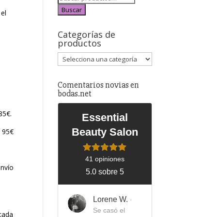
Buscar
 el
Categorías de
productos
Comentarios novias en
bodas.net
85€.
Essential
Beauty Salon
e 95€
41 opiniones
envío
5.0 sobre 5
Lorene W.
·
Se casó el
 cada