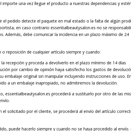
l importe una vez llegue el producto a nuestras dependencias y esté
bir el pedido detecte el paquete en mal estado o la falta de algún pro
sportista, en caso contrario essentialbeautysalon.es no se responsabil
os. Además, debe comunicar la incidencia en un plazo máximo de 24
o reposición de cualquier artículo siempre y cuando:
e la recepción y proceda a devolverlo en el plazo mínimo de 14 días
olución por cambio de opinión haya satisfecho los gastos de devolució
su embalaje original sin manipular incluyendo instrucciones de uso. E
ido a un embalaje inapropiado, no admitiremos la devolución.
o, essentialbeautysalon.es procederá a sustituirlo por otro de las m
envío.
el solicitado por el cliente, se procederá al envío del artículo correct
pedido, puede hacerlo siempre y cuando no se haya procedido al envío.