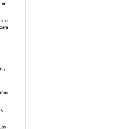
n en
ducto
izará
n y
n
ismas
o,
 Las