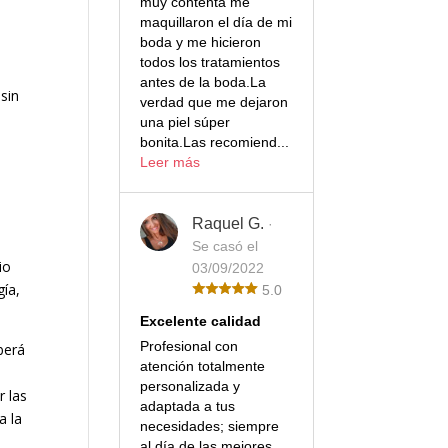
muy contenta me
maquillaron el día de mi
boda y me hicieron
todos los tratamientos
antes de la boda.La
 sin
verdad que me dejaron
una piel súper
bonita.Las recomiend...
Leer más
Raquel G.
·
Se casó el
io
03/09/2022
gía,
5.0
Excelente calidad
Profesional con
berá
atención totalmente
personalizada y
r las
adaptada a tus
a la
necesidades; siempre
al día de las mejores