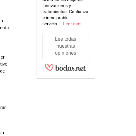
innovaciones y
tratamientos. Confianza
e inmejorable
ón
servicio....
Leer más
uenta
Lee todas
nuestras
opiniones
ier
tivo
 de
erán
con