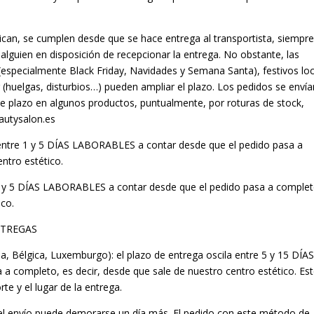
ican, se cumplen desde que se hace entrega al transportista, siempre
alguien en disposición de recepcionar la entrega. No obstante, las
especialmente Black Friday, Navidades y Semana Santa), festivos lo
(huelgas, disturbios…) pueden ampliar el plazo. Los pedidos se envía
te plazo en algunos productos, puntualmente, por roturas de stock,
autysalon.es
a entre 1 y 5 DÍAS LABORABLES a contar desde que el pedido pasa a
ntro estético.
re 1 y 5 DÍAS LABORABLES a contar desde que el pedido pasa a complet
ico.
ENTREGAS
nda, Bélgica, Luxemburgo): el plazo de entrega oscila entre 5 y 15 DÍA
 completo, es decir, desde que sale de nuestro centro estético. Es
e y el lugar de la entrega.
a, el envío puede demorarse un día más. El pedido con este método de