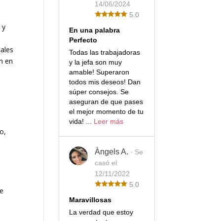
14/06/2024
5.0
 y
En una palabra
Perfecto
cales
Todas las trabajadoras
n en
y la jefa son muy
amable! Superaron
todos mis deseos! Dan
súper consejos. Se
aseguran de que pases
el mejor momento de tu
vida! ...
Leer más
o,
Àngels A.
· Se
casó el
12/11/2022
S
5.0
te
Maravillosas
La verdad que estoy