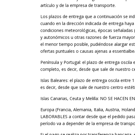
artículo y de la empresa de transporte.
Los plazos de entrega que a continuación se ind
cuando en la dirección indicada de entrega haya 
condiciones meteorológicas, épocas señaladas (
y autonómicos u otras razones de fuerza mayor 
el menor tiempo posible, pudiéndose alargar es
ofertas puntuales o causas ajenas a essentialbe
Península y Portugal: el plazo de entrega oscil
completo, es decir, desde que sale de nuestro ce
Islas Baleares: el plazo de entrega oscila ent
es decir, desde que sale de nuestro centro estét
Islas Canarias, Ceuta y Melilla: NO SE HACEN 
Europa (Francia, Alemania, Italia, Austria, Hola
LABORABLES a contar desde que el pedido pasa a
período va a depender de la empresa de transport
Si el pago se realiza por transferencia bancari