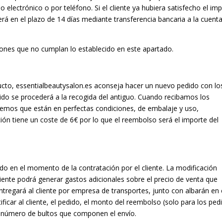
electrónico o por teléfono. Si el cliente ya hubiera satisfecho el im
erá en el plazo de 14 días mediante transferencia bancaria a la cuent
nes que no cumplan lo establecido en este apartado.
ucto, essentialbeautysalon.es aconseja hacer un nuevo pedido con lo
ido se procederá a la recogida del antiguo. Cuando recibamos los
mos que están en perfectas condiciones, de embalaje y uso,
ón tiene un coste de 6€ por lo que el reembolso será el importe del
ado en el momento de la contratación por el cliente. La modificación
cliente podrá generar gastos adicionales sobre el precio de venta que
tregará al cliente por empresa de transportes, junto con albarán en 
ficar al cliente, el pedido, el monto del reembolso (solo para los ped
l número de bultos que componen el envío.