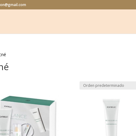
alon@gmail.com
Acné
né