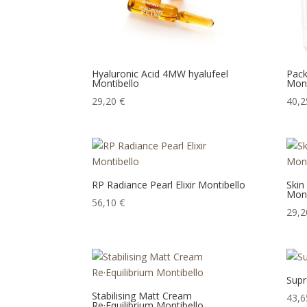
Hyaluronic Acid 4MW hyalufeel
Pack
Montibello
Mont
29,20
€
40,
RP Radiance Pearl Elixir Montibello
Skin
Mont
56,10
€
29,
Supr
Stabilising Matt Cream
43,
Re·Equilibrium Montibello