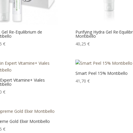
 Gel Re-Equilibrium de
Purifying Hydra Gel Re·Equilib
ibello
Montibello
25
€
40,25
€
Smart Peel 15% Montibello
 Expert Vitamine+ Viales
41,70
€
ibello
20
€
eme Gold Elixir Montibello
65
€