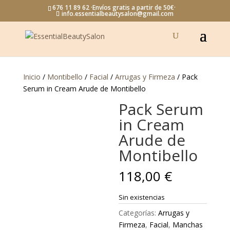
676 11 89 62 ·Envíos gratis a partir de 50€·
info.essentialbeautysalon@gmail.com
Inicio
/
Montibello
/
Facial
/
Arrugas y Firmeza
/ Pack
Serum in Cream Arude de Montibello
Pack Serum
in Cream
Arude de
Montibello
118,00
€
Sin existencias
Categorías:
Arrugas y
Firmeza
,
Facial
,
Manchas