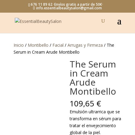
676 11 89 62 ·Envíos gratis a partir de 50€·
info.essentialbeautysalon@gmail.com
Inicio
/
Montibello
/
Facial
/
Arrugas y Firmeza
/ The
Serum in Cream Arude Montibello
The Serum
in Cream
Arude
Montibello
109,65
€
Emulsión ultrarrica que se
transforma en sérum para
tratar el envejecimiento
global de la piel.