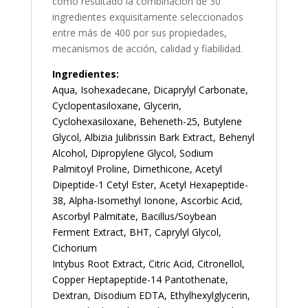
como resultado la combinación de 30
ingredientes exquisitamente seleccionados
entre más de 400 por sus propiedades,
mecanismos de acción, calidad y fiabilidad.
Ingredientes:
Aqua, Isohexadecane, Dicaprylyl Carbonate,
Cyclopentasiloxane, Glycerin,
Cyclohexasiloxane, Beheneth-25, Butylene
Glycol, Albizia Julibrissin Bark Extract, Behenyl
Alcohol, Dipropylene Glycol, Sodium
Palmitoyl Proline, Dimethicone, Acetyl
Dipeptide-1 Cetyl Ester, Acetyl Hexapeptide-
38, Alpha-Isomethyl Ionone, Ascorbic Acid,
Ascorbyl Palmitate, Bacillus/Soybean
Ferment Extract, BHT, Caprylyl Glycol,
Cichorium
Intybus Root Extract, Citric Acid, Citronellol,
Copper Heptapeptide-14 Pantothenate,
Dextran, Disodium EDTA, Ethylhexylglycerin,