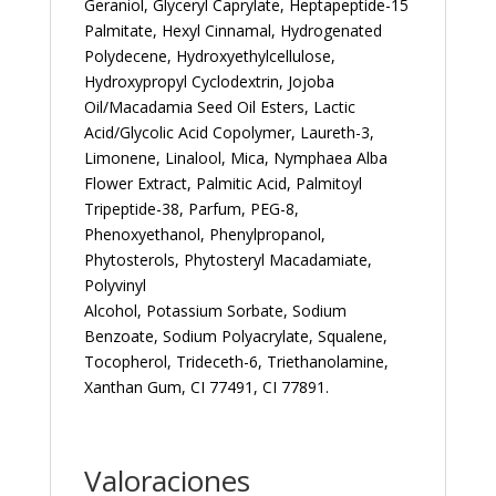
Geraniol, Glyceryl Caprylate, Heptapeptide-15
Palmitate, Hexyl Cinnamal, Hydrogenated
Polydecene, Hydroxyethylcellulose,
Hydroxypropyl Cyclodextrin, Jojoba
Oil/Macadamia Seed Oil Esters, Lactic
Acid/Glycolic Acid Copolymer, Laureth-3,
Limonene, Linalool, Mica, Nymphaea Alba
Flower Extract, Palmitic Acid, Palmitoyl
Tripeptide-38, Parfum, PEG-8,
Phenoxyethanol, Phenylpropanol,
Phytosterols, Phytosteryl Macadamiate,
Polyvinyl
Alcohol, Potassium Sorbate, Sodium
Benzoate, Sodium Polyacrylate, Squalene,
Tocopherol, Trideceth-6, Triethanolamine,
Xanthan Gum, CI 77491, CI 77891.
Valoraciones