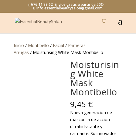
676 11 89 62 ·Envíos gratis a partir de 50€·
info.essentialbeautysalon@gmail.com
Inicio
/
Montibello
/
Facial
/
Primeras
Arrugas
/ Moisturising White Mask Montibello
Moisturisin
g White
Mask
Montibello
9,45
€
Nueva generación de
mascarilla de acción
ultrahidratante y
calmante. Su innovador