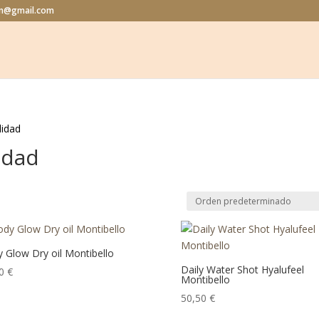
lon@gmail.com
lidad
idad
 Glow Dry oil Montibello
Daily Water Shot Hyalufeel
70
€
Montibello
50,50
€