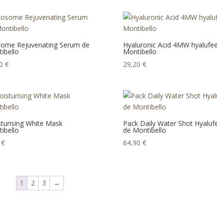
ome Rejuvenating Serum de
Hyaluronic Acid 4MW hyalufee
ibello
Montibello
20
€
29,20
€
turising White Mask
Pack Daily Water Shot Hyaluf
ibello
de Montibello
5
€
64,90
€
1
2
3
→