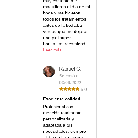
muy contenta me
maquillaron el día de mi
boda y me hicieron
todos los tratamientos
antes de la boda.La
verdad que me dejaron
una piel súper
bonita.Las recomiend...
Leer más
Raquel G.
·
Se casó el
03/09/2022
5.0
Excelente calidad
Profesional con
atención totalmente
personalizada y
adaptada a tus
necesidades; siempre
al día de las mejores