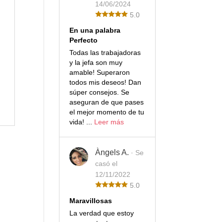
14/06/2024
5.0
En una palabra
Perfecto
Todas las trabajadoras
y la jefa son muy
amable! Superaron
todos mis deseos! Dan
súper consejos. Se
aseguran de que pases
el mejor momento de tu
vida! ...
Leer más
Àngels A.
· Se
casó el
12/11/2022
5.0
Maravillosas
La verdad que estoy