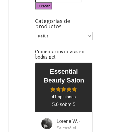
Buscar
Categorías de
productos
Comentarios novias en
bodas.net
Essential
Beauty Salon
41 opiniones
5.0 sobre 5
Lorene W.
·
Se casó el