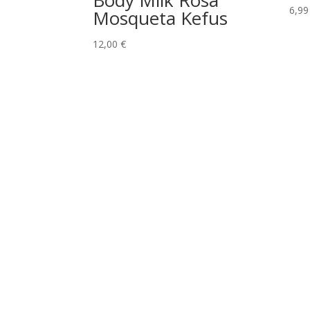
Body Milk Rosa
6,9
Mosqueta Kefus
12,00
€