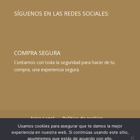
SÍGUENOS EN LAS REDES SOCIALES:
COMPRA SEGURA
Contamos con toda la seguridad para hacer de tu
compra, una experiencia segura.
Aviso Legal
Política de cookies
Términos y Condiciones
Usamos cookies para asegurar que te damos la mejor
experiencia en nuestra web. Si continúas usando este sitio,
Envíos y devoluciones
asumiremos que estás de acuerdo con ello.