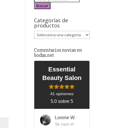
Buscar
Categorías de
productos
Comentarios novias en
bodas.net
Essential
Beauty Salon
41 opiniones
5.0 sobre 5
Lorene W.
·
Se casó el