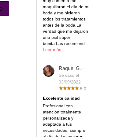
muy contenta me
maquillaron el día de mi
boda y me hicieron
todos los tratamientos
antes de la boda.La
verdad que me dejaron
una piel súper
bonita.Las recomiend...
Leer más
Raquel G.
·
Se casó el
03/09/2022
5.0
Excelente calidad
Profesional con
atención totalmente
personalizada y
adaptada a tus
necesidades; siempre
al día de las mejores