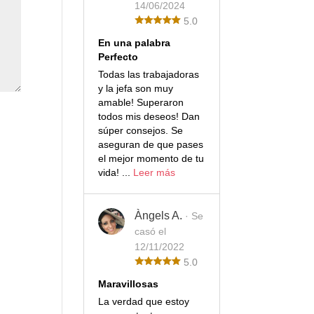
14/06/2024
5.0
En una palabra
Perfecto
Todas las trabajadoras
y la jefa son muy
amable! Superaron
todos mis deseos! Dan
súper consejos. Se
aseguran de que pases
el mejor momento de tu
vida! ...
Leer más
Àngels A.
· Se
casó el
12/11/2022
5.0
Maravillosas
La verdad que estoy