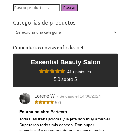
Buscar
Categorías de productos
Comentarios novias en bodas.net
Essential Beauty Salon
41 opiniones
5.0 sobre 5
Lorene W.
· Se casó el 14/06/2024
5.0
En una palabra Perfecto
Todas las trabajadoras y la jefa son muy amable!
Superaron todos mis deseos! Dan súper
consejos. Se aseguran de que pases el mejor