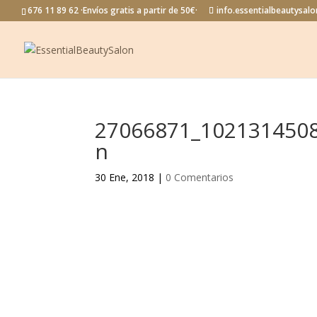
676 11 89 62 ·Envíos gratis a partir de 50€·
info.essentialbeautysa
27066871_102131450
n
30 Ene, 2018
|
0 Comentarios