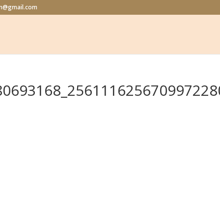
lon@gmail.com
80693168_256111625670997228