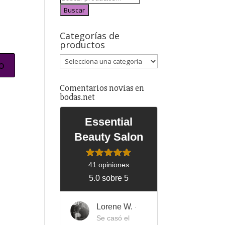
Buscar
Categorías de
productos
Comentarios novias en
bodas.net
Essential
Beauty Salon
41 opiniones
5.0 sobre 5
Lorene W.
·
Se casó el