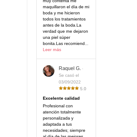
muy contenta me
maquillaron el día de mi
boda y me hicieron
todos los tratamientos
antes de la boda.La
verdad que me dejaron
una piel súper
bonita.Las recomiend...
Leer más
Raquel G.
·
Se casó el
03/09/2022
5.0
Excelente calidad
Profesional con
atención totalmente
personalizada y
adaptada a tus
necesidades; siempre
al día de las mejores