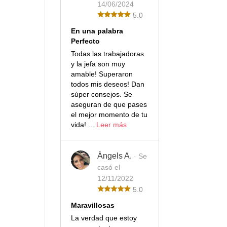
14/06/2024
5.0
En una palabra
Perfecto
Todas las trabajadoras
y la jefa son muy
amable! Superaron
todos mis deseos! Dan
súper consejos. Se
aseguran de que pases
el mejor momento de tu
vida! ...
Leer más
Àngels A.
· Se
casó el
12/11/2022
5.0
Maravillosas
La verdad que estoy