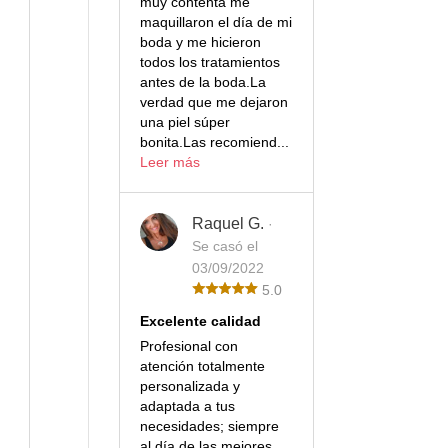
muy contenta me
maquillaron el día de mi
boda y me hicieron
todos los tratamientos
antes de la boda.La
verdad que me dejaron
una piel súper
bonita.Las recomiend...
Leer más
Raquel G.
·
Se casó el
03/09/2022
5.0
Excelente calidad
Profesional con
atención totalmente
personalizada y
adaptada a tus
necesidades; siempre
al día de las mejores