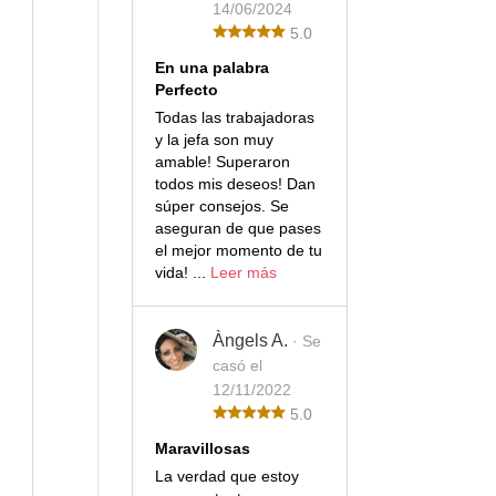
14/06/2024
5.0
En una palabra
Perfecto
Todas las trabajadoras
y la jefa son muy
amable! Superaron
todos mis deseos! Dan
súper consejos. Se
aseguran de que pases
el mejor momento de tu
vida! ...
Leer más
Àngels A.
· Se
casó el
12/11/2022
5.0
Maravillosas
La verdad que estoy