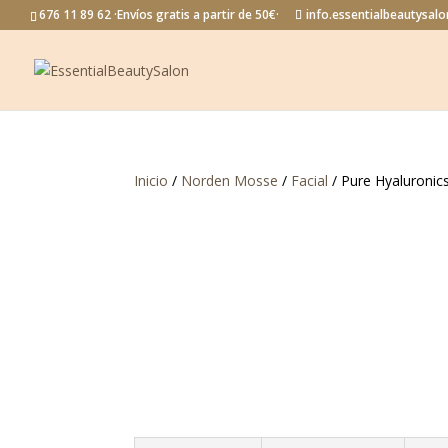
676 11 89 62 ·Envíos gratis a partir de 50€·
info.essentialbeautysa
Inicio
/
Norden Mosse
/
Facial
/ Pure Hyaluroni