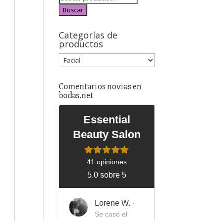
Buscar
Categorías de
productos
Comentarios novias en
bodas.net
Essential
Beauty Salon
41 opiniones
5.0 sobre 5
Lorene W.
·
Se casó el