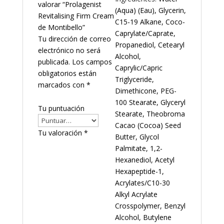
valorar “Prolagenist
(Aqua) (Eau), Glycerin,
Revitalising Firm Cream
C15-19 Alkane, Coco-
de Montibello”
Caprylate/Caprate,
Tu dirección de correo
Propanediol, Cetearyl
electrónico no será
Alcohol,
publicada.
Los campos
Caprylic/Capric
obligatorios están
Triglyceride,
marcados con
*
Dimethicone, PEG-
100 Stearate, Glyceryl
Tu puntuación
Stearate, Theobroma
Cacao (Cocoa) Seed
Tu valoración
*
Butter, Glycol
Palmitate, 1,2-
Hexanediol, Acetyl
Hexapeptide-1,
Acrylates/C10-30
Alkyl Acrylate
Crosspolymer, Benzyl
Alcohol, Butylene