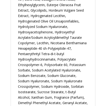
Ethylhexylglycerin, Euterpe Oleracea Fruit
Extract, Glycolipids, Hordeum Vulgare Seed
Extract, Hydrogenated Lecithin,
Hydrogenated Olive Oil Unsaponifiables,
Hydrolyzed Sodium Hyaluronate,
Hydroxyacetophenone, Hydroxyethyl
Acrylate/Sodium Acryloyldimethyl Taurate
Copolymer, Lecithin, Nicotiana Benthamiana
Hexapeptide-40 sh-Polypeptide-47,
Pentaerythrityl Tetra-di-t-butyl
Hydroxyhydrocinnamate, Polyacrylate
Crosspolymer-6, Polysorbate 60, Potassium
Sorbate, Sodium Acetylated Hyaluronate,
Sodium Benzoate, Sodium Gluconate,
Sodium Hyaluronate, Sodium Hyaluronate
Crosspolymer, Sodium Hydroxide, Sorbitan
Isostearate, Sucrose Stearate, t-Butyl
Alcohol, Xanthan Gum, Fragrance (Parfum),
Dimethyl Phenethyl Acetate, Geranyl Acetate,