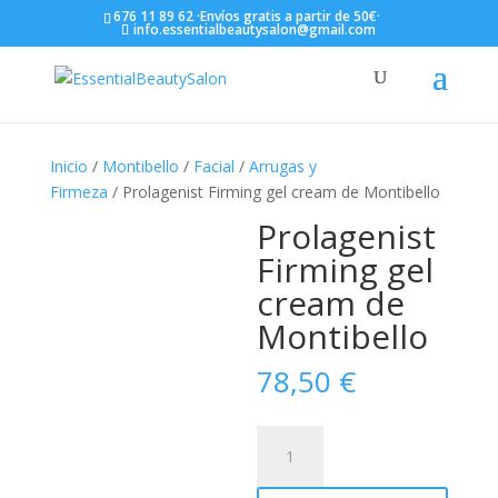
676 11 89 62 ·Envíos gratis a partir de 50€·
info.essentialbeautysalon@gmail.com
Inicio
/
Montibello
/
Facial
/
Arrugas y
Firmeza
/ Prolagenist Firming gel cream de Montibello
Prolagenist
Firming gel
cream de
Montibello
78,50
€
Prolagenist
Firming
gel