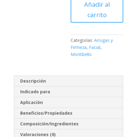
Añadir al
cream
de
carrito
Montibello
cantidad
Categorías:
Arrugas y
Firmeza
,
Facial
,
Montibello
Descripción
Indicado para
Aplicación
Beneficios/Propiedades
Composición/Ingredientes
Valoraciones (0)