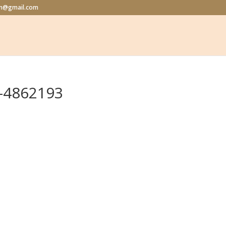
lon@gmail.com
i-4862193