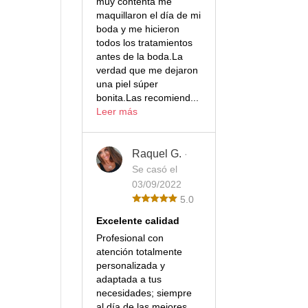
muy contenta me
maquillaron el día de mi
boda y me hicieron
todos los tratamientos
antes de la boda.La
verdad que me dejaron
una piel súper
bonita.Las recomiend...
Leer más
Raquel G.
·
Se casó el
03/09/2022
5.0
Excelente calidad
Profesional con
atención totalmente
personalizada y
adaptada a tus
necesidades; siempre
al día de las mejores