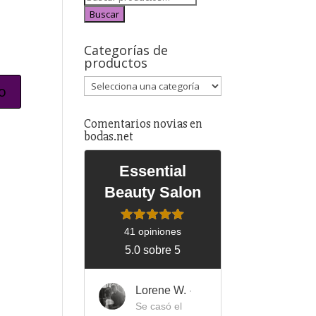
Buscar
Categorías de
productos
Comentarios novias en
bodas.net
Essential
Beauty Salon
41 opiniones
5.0 sobre 5
Lorene W.
·
Se casó el