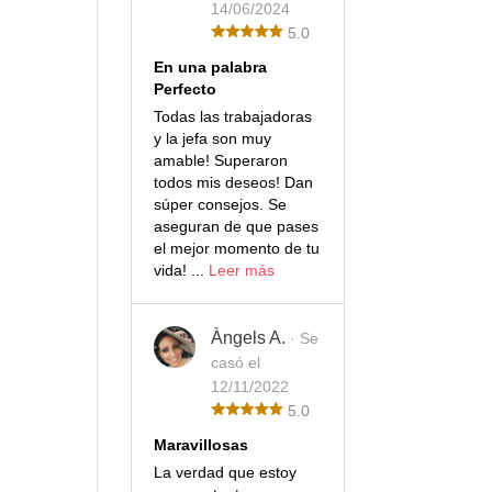
14/06/2024
5.0
En una palabra
Perfecto
Todas las trabajadoras
y la jefa son muy
amable! Superaron
todos mis deseos! Dan
súper consejos. Se
aseguran de que pases
el mejor momento de tu
vida! ...
Leer más
Àngels A.
· Se
casó el
12/11/2022
5.0
Maravillosas
La verdad que estoy