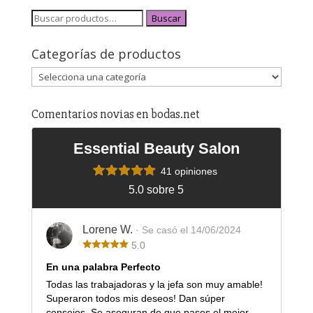
Buscar
Categorías de productos
Comentarios novias en bodas.net
Essential Beauty Salon
41 opiniones
5.0 sobre 5
Lorene W.
· Se casó el 14/06/2024
5.0
En una palabra Perfecto
Todas las trabajadoras y la jefa son muy amable!
Superaron todos mis deseos! Dan súper
consejos. Se aseguran de que pases el mejor