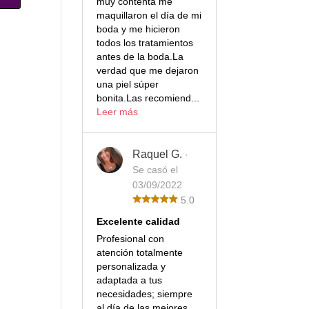
muy contenta me
maquillaron el día de mi
boda y me hicieron
todos los tratamientos
antes de la boda.La
verdad que me dejaron
una piel súper
bonita.Las recomiend...
Leer más
Raquel G.
·
Se casó el
03/09/2022
5.0
Excelente calidad
Profesional con
atención totalmente
personalizada y
adaptada a tus
necesidades; siempre
al día de las mejores