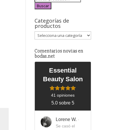
Buscar
Categorías de
productos
Comentarios novias en
bodas.net
Essential
Beauty Salon
41 opiniones
5.0 sobre 5
Lorene W.
·
Se casó el