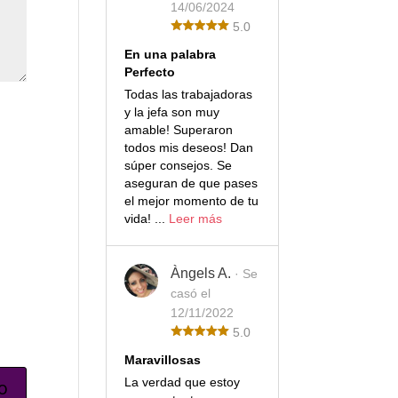
14/06/2024
5.0
En una palabra
Perfecto
Todas las trabajadoras
y la jefa son muy
amable! Superaron
todos mis deseos! Dan
súper consejos. Se
aseguran de que pases
el mejor momento de tu
vida! ...
Leer más
Àngels A.
· Se
casó el
12/11/2022
5.0
Maravillosas
La verdad que estoy