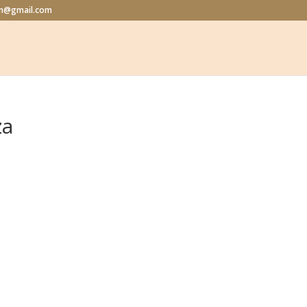
lon@gmail.com
za