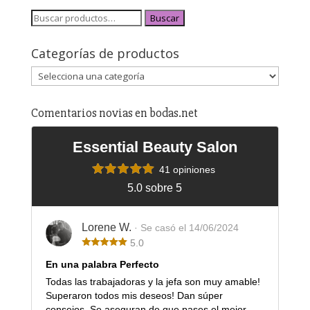
Buscar
Categorías de productos
Comentarios novias en bodas.net
Essential Beauty Salon
41 opiniones
5.0 sobre 5
Lorene W.
· Se casó el 14/06/2024
5.0
En una palabra Perfecto
Todas las trabajadoras y la jefa son muy amable!
Superaron todos mis deseos! Dan súper
consejos. Se aseguran de que pases el mejor