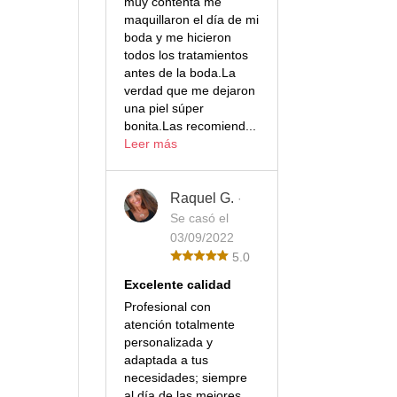
muy contenta me
maquillaron el día de mi
boda y me hicieron
todos los tratamientos
antes de la boda.La
verdad que me dejaron
una piel súper
bonita.Las recomiend...
Leer más
Raquel G.
·
Se casó el
03/09/2022
5.0
Excelente calidad
Profesional con
atención totalmente
personalizada y
adaptada a tus
necesidades; siempre
al día de las mejores