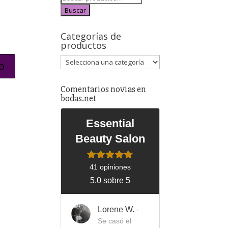
Buscar
Categorías de
productos
Comentarios novias en
bodas.net
Essential
Beauty Salon
41 opiniones
5.0 sobre 5
Lorene W.
·
Se casó el