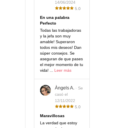
14/06/2024
5.0
En una palabra
Perfecto
Todas las trabajadoras
y la jefa son muy
amable! Superaron
todos mis deseos! Dan
súper consejos. Se
aseguran de que pases
el mejor momento de tu
vida! ...
Leer más
Àngels A.
· Se
casó el
12/11/2022
5.0
Maravillosas
La verdad que estoy