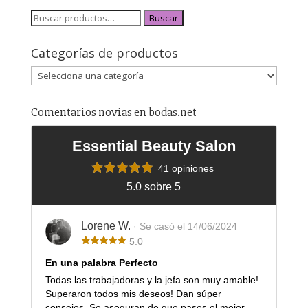
Buscar
Categorías de productos
Comentarios novias en bodas.net
Essential Beauty Salon
41 opiniones
5.0 sobre 5
Lorene W.
· Se casó el 14/06/2024
5.0
En una palabra Perfecto
Todas las trabajadoras y la jefa son muy amable!
Superaron todos mis deseos! Dan súper
consejos. Se aseguran de que pases el mejor