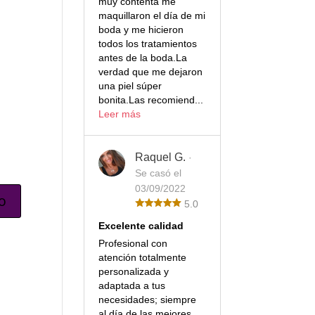
muy contenta me
maquillaron el día de mi
boda y me hicieron
todos los tratamientos
antes de la boda.La
verdad que me dejaron
una piel súper
bonita.Las recomiend...
Leer más
Raquel G.
·
Se casó el
03/09/2022
5.0
Excelente calidad
Profesional con
atención totalmente
personalizada y
adaptada a tus
necesidades; siempre
al día de las mejores