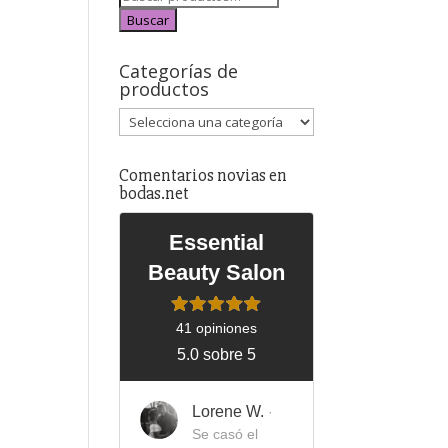
Buscar
Categorías de
productos
Comentarios novias en
bodas.net
Essential
Beauty Salon
41 opiniones
5.0 sobre 5
Lorene W.
·
Se casó el