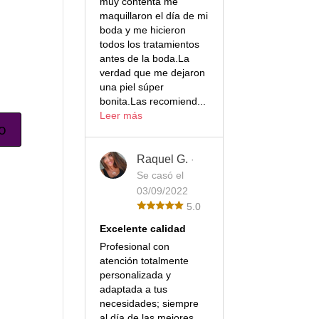
muy contenta me
maquillaron el día de mi
boda y me hicieron
todos los tratamientos
antes de la boda.La
verdad que me dejaron
una piel súper
bonita.Las recomiend...
Leer más
Raquel G.
·
Se casó el
03/09/2022
5.0
Excelente calidad
Profesional con
atención totalmente
personalizada y
adaptada a tus
necesidades; siempre
al día de las mejores