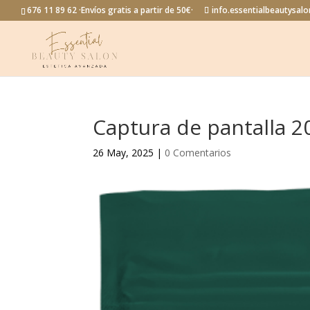
676 11 89 62 ·Envíos gratis a partir de 50€·
info.essentialbeautysa
Captura de pantalla 2
26 May, 2025
|
0 Comentarios