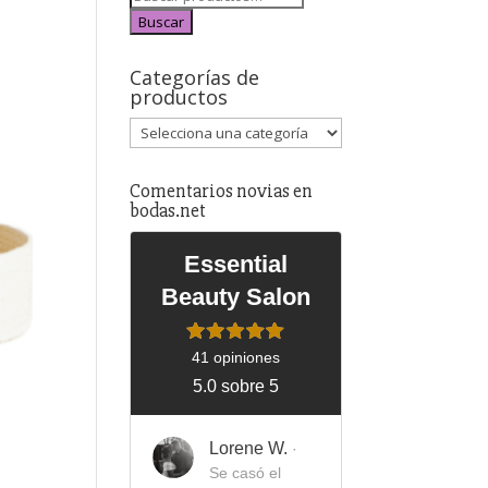
Buscar
Categorías de
productos
Comentarios novias en
bodas.net
Essential
Beauty Salon
41 opiniones
5.0 sobre 5
Lorene W.
·
Se casó el