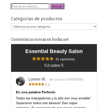
Buscar
Categorías de productos
Comentarios novias en bodas.net
Essential Beauty Salon
41 opiniones
5.0 sobre 5
Lorene W.
· Se casó el 14/06/2024
5.0
En una palabra Perfecto
Todas las trabajadoras y la jefa son muy amable!
Superaron todos mis deseos! Dan súper
consejos. Se aseguran de que pases el mejor