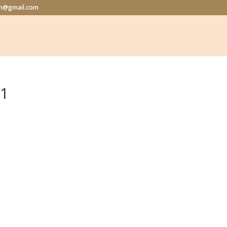
lon@gmail.com
-1