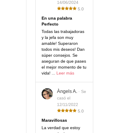
14/06/2024
5.0
En una palabra
Perfecto
Todas las trabajadoras
y la jefa son muy
amable! Superaron
todos mis deseos! Dan
súper consejos. Se
aseguran de que pases
el mejor momento de tu
vida! ...
Leer más
Àngels A.
· Se
casó el
12/11/2022
5.0
Maravillosas
La verdad que estoy