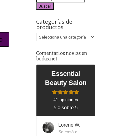
Buscar
Categorías de
productos
Comentarios novias en
bodas.net
Essential
Beauty Salon
41 opiniones
5.0 sobre 5
Lorene W.
·
Se casó el