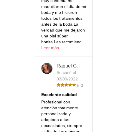
muy contenta me
maquillaron el día de mi
boda y me hicieron
todos los tratamientos
antes de la boda.La
verdad que me dejaron
una piel súper
bonita.Las recomiend...
Leer más
Raquel G.
·
Se casó el
03/09/2022
5.0
Excelente calidad
Profesional con
atención totalmente
personalizada y
adaptada a tus
necesidades; siempre
al día de las mejores