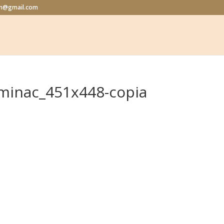
lon@gmail.com
aminac_451x448-copia