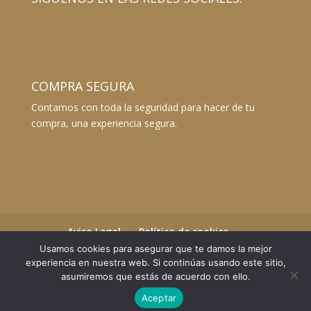
COMPRA SEGURA
Contamos con toda la seguridad para hacer de tu
compra, una experiencia segura.
Aviso Legal
Política de cookies
Términos y Condiciones
Usamos cookies para asegurar que te damos la mejor
Envíos y devoluciones
experiencia en nuestra web. Si continúas usando este sitio,
asumiremos que estás de acuerdo con ello.
Aceptar
©2023 Essential Beauty Salon