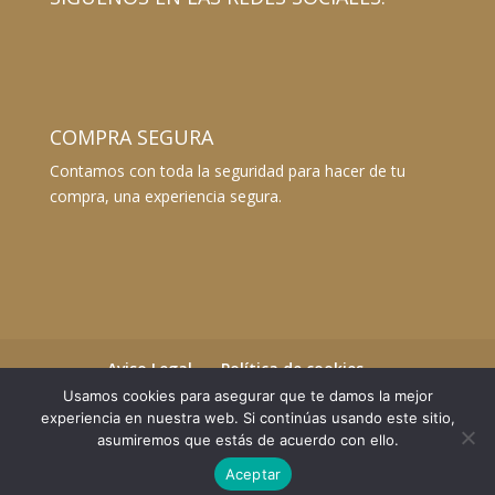
COMPRA SEGURA
Contamos con toda la seguridad para hacer de tu
compra, una experiencia segura.
Aviso Legal
Política de cookies
Términos y Condiciones
Usamos cookies para asegurar que te damos la mejor
Envíos y devoluciones
experiencia en nuestra web. Si continúas usando este sitio,
asumiremos que estás de acuerdo con ello.
Aceptar
©2023 Essential Beauty Salon