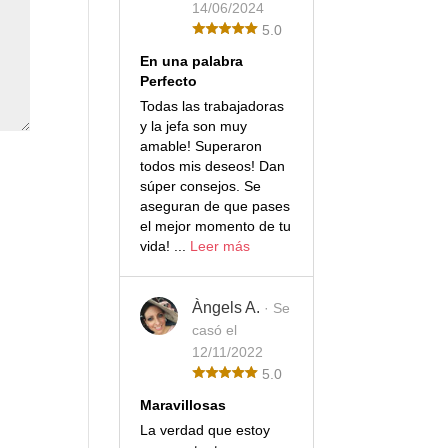
14/06/2024
5.0
En una palabra
Perfecto
Todas las trabajadoras
y la jefa son muy
amable! Superaron
todos mis deseos! Dan
súper consejos. Se
aseguran de que pases
el mejor momento de tu
vida! ...
Leer más
Àngels A.
· Se
casó el
12/11/2022
5.0
Maravillosas
La verdad que estoy