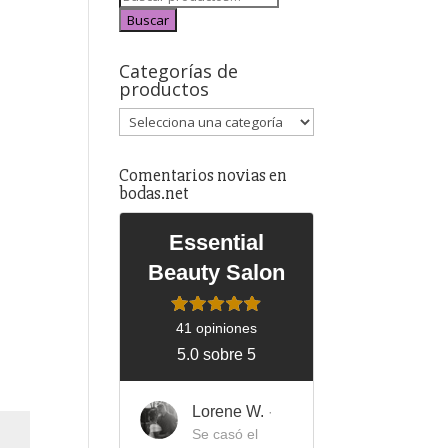
Buscar
Categorías de
productos
Comentarios novias en
bodas.net
Essential
Beauty Salon
41 opiniones
5.0 sobre 5
Lorene W.
·
Se casó el