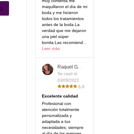
muy contenta me
maquillaron el día de mi
boda y me hicieron
todos los tratamientos
antes de la boda.La
verdad que me dejaron
una piel súper
bonita.Las recomiend...
Leer más
Raquel G.
·
Se casó el
03/09/2022
5.0
Excelente calidad
Profesional con
atención totalmente
personalizada y
adaptada a tus
necesidades; siempre
al día de las mejores