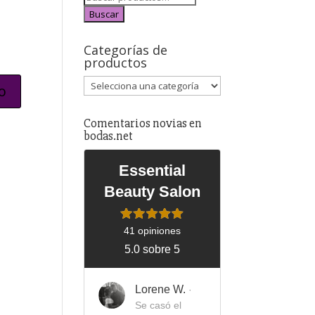
Buscar
Categorías de
productos
Comentarios novias en
bodas.net
Essential
Beauty Salon
41 opiniones
5.0 sobre 5
Lorene W.
·
Se casó el