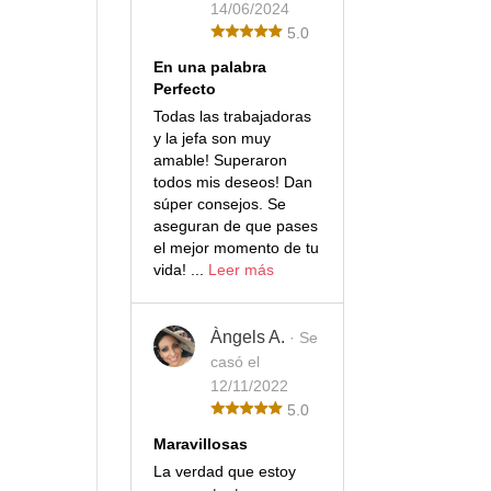
14/06/2024
5.0
En una palabra
Perfecto
Todas las trabajadoras
y la jefa son muy
amable! Superaron
todos mis deseos! Dan
súper consejos. Se
aseguran de que pases
el mejor momento de tu
vida! ...
Leer más
Àngels A.
· Se
casó el
12/11/2022
5.0
Maravillosas
La verdad que estoy