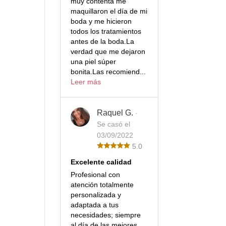
muy contenta me
maquillaron el día de mi
boda y me hicieron
todos los tratamientos
antes de la boda.La
verdad que me dejaron
una piel súper
bonita.Las recomiend...
Leer más
Raquel G.
·
Se casó el
03/09/2022
5.0
Excelente calidad
Profesional con
atención totalmente
personalizada y
adaptada a tus
necesidades; siempre
al día de las mejores