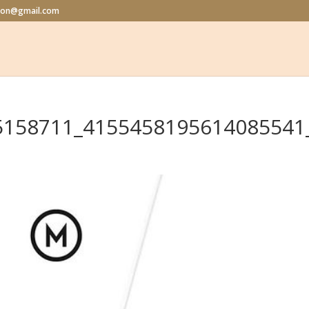
alon@gmail.com
5158711_4155458195614085541