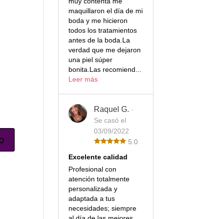
muy contenta me
maquillaron el día de mi
boda y me hicieron
todos los tratamientos
antes de la boda.La
verdad que me dejaron
una piel súper
bonita.Las recomiend...
Leer más
Raquel G.
·
Se casó el
03/09/2022
5.0
Excelente calidad
Profesional con
atención totalmente
personalizada y
adaptada a tus
necesidades; siempre
al día de las mejores