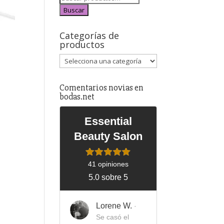
Buscar
Categorías de
productos
Comentarios novias en
bodas.net
Essential
Beauty Salon
41 opiniones
5.0 sobre 5
Lorene W.
·
Se casó el