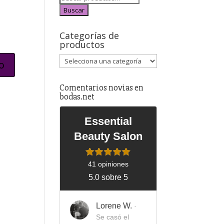
Buscar
Categorías de
productos
Comentarios novias en
bodas.net
Essential
Beauty Salon
41 opiniones
5.0 sobre 5
Lorene W.
·
Se casó el