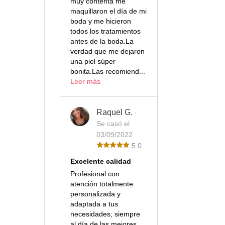
muy contenta me
maquillaron el día de mi
boda y me hicieron
todos los tratamientos
antes de la boda.La
verdad que me dejaron
una piel súper
bonita.Las recomiend...
Leer más
Raquel G.
·
Se casó el
03/09/2022
5.0
Excelente calidad
Profesional con
atención totalmente
personalizada y
adaptada a tus
necesidades; siempre
al día de las mejores