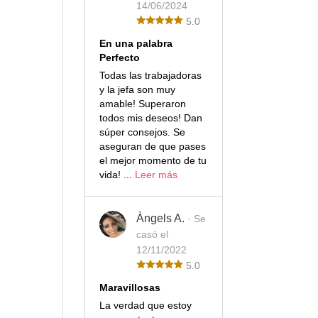
14/06/2024
5.0
En una palabra
Perfecto
Todas las trabajadoras
y la jefa son muy
amable! Superaron
todos mis deseos! Dan
súper consejos. Se
aseguran de que pases
el mejor momento de tu
vida! ...
Leer más
Àngels A.
· Se
casó el
12/11/2022
5.0
Maravillosas
La verdad que estoy