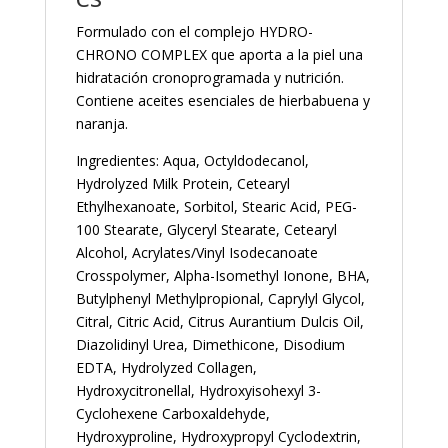
Formulado con el complejo HYDRO-
CHRONO COMPLEX que aporta a la piel una
hidratación cronoprogramada y nutrición.
Contiene aceites esenciales de hierbabuena y
naranja.
Ingredientes: Aqua, Octyldodecanol,
Hydrolyzed Milk Protein, Cetearyl
Ethylhexanoate, Sorbitol, Stearic Acid, PEG-
100 Stearate, Glyceryl Stearate, Cetearyl
Alcohol, Acrylates/Vinyl Isodecanoate
Crosspolymer, Alpha-Isomethyl Ionone, BHA,
Butylphenyl Methylpropional, Caprylyl Glycol,
Citral, Citric Acid, Citrus Aurantium Dulcis Oil,
Diazolidinyl Urea, Dimethicone, Disodium
EDTA, Hydrolyzed Collagen,
Hydroxycitronellal, Hydroxyisohexyl 3-
Cyclohexene Carboxaldehyde,
Hydroxyproline, Hydroxypropyl Cyclodextrin,