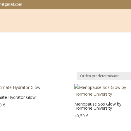
lon@gmail.com
mate Hydrator Glow
Menopause Sos Glow by
50
€
Hormone University
40,50
€