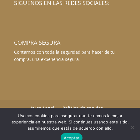
SÍGUENOS EN LAS REDES SOCIALES:
COMPRA SEGURA
Contamos con toda la seguridad para hacer de tu
compra, una experiencia segura.
Aviso Legal
Política de cookies
Términos y Condiciones
Usamos cookies para asegurar que te damos la mejor
Envíos y devoluciones
experiencia en nuestra web. Si continúas usando este sitio,
asumiremos que estás de acuerdo con ello.
Aceptar
©2023 Essential Beauty Salon