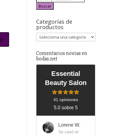
Buscar
Categorías de
productos
Comentarios novias en
bodas.net
Essential
Beauty Salon
41 opiniones
5.0 sobre 5
Lorene W.
·
Se casó el