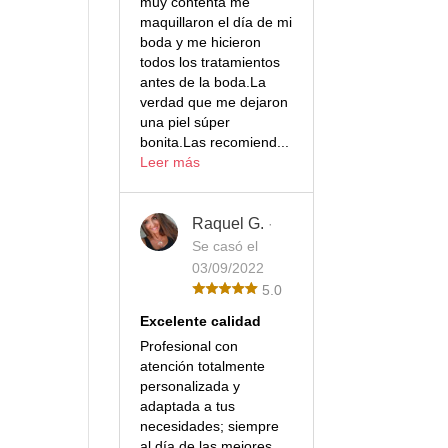
muy contenta me
maquillaron el día de mi
boda y me hicieron
todos los tratamientos
antes de la boda.La
verdad que me dejaron
una piel súper
bonita.Las recomiend...
Leer más
Raquel G.
·
Se casó el
03/09/2022
5.0
Excelente calidad
Profesional con
atención totalmente
personalizada y
adaptada a tus
necesidades; siempre
al día de las mejores