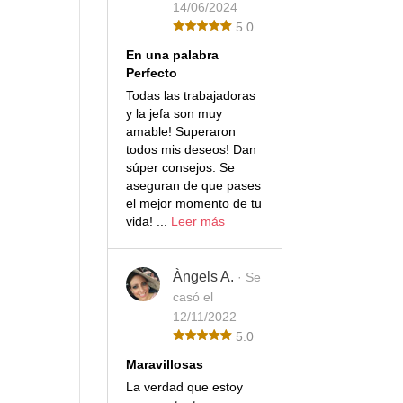
14/06/2024
5.0
En una palabra
Perfecto
Todas las trabajadoras
y la jefa son muy
amable! Superaron
todos mis deseos! Dan
súper consejos. Se
aseguran de que pases
el mejor momento de tu
vida! ...
Leer más
Àngels A.
· Se
casó el
12/11/2022
5.0
Maravillosas
La verdad que estoy