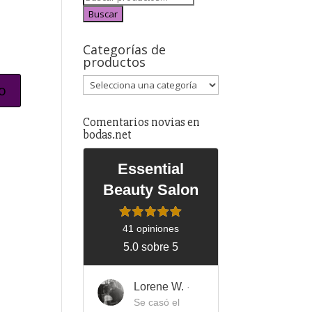
Buscar
Categorías de
productos
Comentarios novias en
bodas.net
Essential
Beauty Salon
41 opiniones
5.0 sobre 5
Lorene W.
·
Se casó el