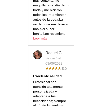
muy contenta me
maquillaron el día de mi
boda y me hicieron
todos los tratamientos
antes de la boda.La
verdad que me dejaron
una piel súper
bonita.Las recomiend...
Leer más
Raquel G.
·
Se casó el
03/09/2022
5.0
Excelente calidad
Profesional con
atención totalmente
personalizada y
adaptada a tus
necesidades; siempre
al día de las mejores