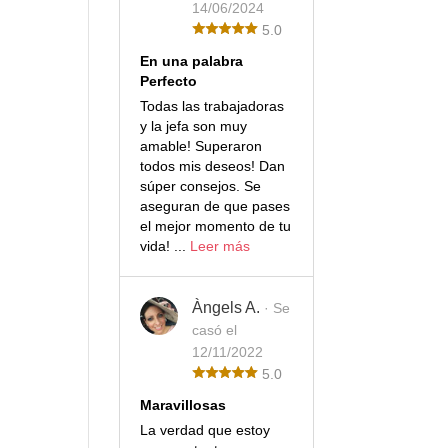
14/06/2024
5.0
En una palabra
Perfecto
Todas las trabajadoras
y la jefa son muy
amable! Superaron
todos mis deseos! Dan
súper consejos. Se
aseguran de que pases
el mejor momento de tu
vida! ...
Leer más
Àngels A.
· Se
casó el
12/11/2022
5.0
Maravillosas
La verdad que estoy